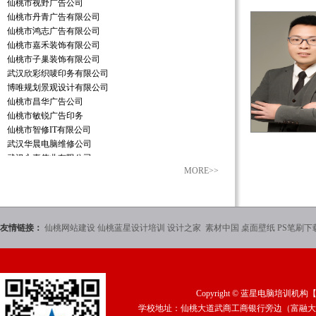
仙桃市视野广告公司
仙桃市丹青广告有限公司
仙桃市鸿志广告有限公司
仙桃市嘉禾装饰有限公司
仙桃市子巢装饰有限公司
武汉欣彩织唛印务有限公司
博唯规划景观设计有限公司
仙桃市昌华广告公司
仙桃市敏锐广告印务
仙桃市智修IT有限公司
武汉华晨电脑维修公司
武汉永嘉伟业有限公司
MORE>>
苏州市汇思人力资源公司
仙桃市楚天彩印有限公司
仙桃市影响传媒有限公司
仙桃市蓝星科技发展有限公司
友情链接：
仙桃网站建设
仙桃蓝星设计培训
设计之家
素材中国
桌面壁纸
PS笔刷下
江苏宗申三轮
广州星艺装饰公司
武汉嘉禾装饰公司
武汉匠人装饰公司
武汉万邦房产公司
Copyright ©
蓝星电脑培训机构
武汉雅庭装饰公司
学校地址：仙桃大道武商工商银行旁边（富融大厦2
武汉澳华装饰公司