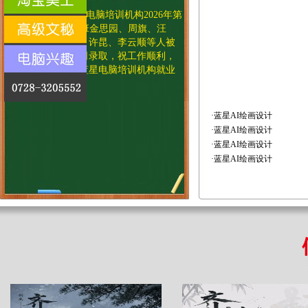
热烈庆祝蓝星电脑培训机构2026年
第
12期AI电商设计班金思园、周旗、汪
艳、丁一、陈诚、许昆、李云顺等人被
多家装饰设计公司录取，祝工作顺利，
生活快乐！
——
蓝星电脑培训机构就业
部！
·
蓝星AI绘画设计
·
蓝星AI绘画设计
·
蓝星AI绘画设计
·
蓝星AI绘画设计