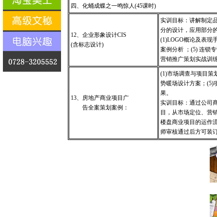
四、化蛹成蝶之一鸣惊人
(45
课时
)
实训目标：讲解制定
分的设计，应用部分
12
、企业形象设计
CIS
(1)LOGO
概论及表现
(
含标志设计
)
案例分析
；
(5)
连锁专
营销推广策划实战训
(1)
市场调查与项目策
势暖场设计方案；
(5)
果。
13
、房地产商业项目广
实训目标：通过公司
告全案策划案例：
目，从市场定位、营
楼盘商业项目的运作
师审核通过后方可装