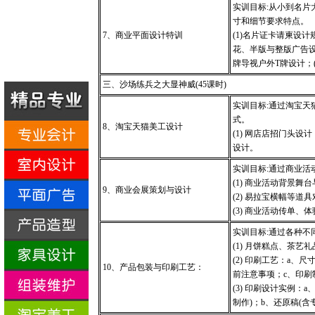
实训目标
:
从小到名片
寸和细节要求特点。
7
、商业平面设计特训
(1)
名片证卡请柬设计
花、半版与整版广告
牌导视户外
T
牌设计；
三、沙场练兵之大显神威
(45
课时
)
实训目标
:
通过淘宝天
式。
8
、淘宝天猫美工设计
(1)
网店店招门头设计
设计。
实训目标
:
通过商业活
(1)
商业活动背景舞台
9
、商业会展策划与设计
(2)
易拉宝横幅等道具
(3)
商业活动传单、体
实训目标
:
通过各种不
(1)
月饼糕点、茶艺礼
(2)
印刷工艺：
a
、尺
10
、产品包装与印刷工艺：
前注意事项；
c
、印刷
(3)
印刷设计实例：
a
制作
)
；
b
、还原稿
(
含