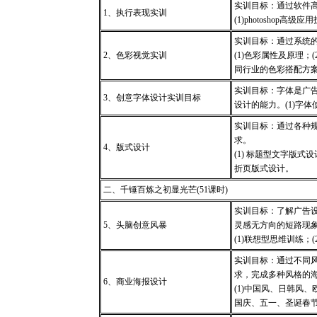
实训目标：通过软件
1
、执行表现实训
(1)photoshop
高级应用
实训目标：通过系统
2
、色彩视觉实训
(1)
色彩属性及原理；
(
同行业的色彩搭配方
实训目标：字体是广
3
、创意字体设计实训目标
设计的能力。
(1)
字体
实训目标：通过各种
求。
4
、版式设计
(1)
标题型文字版式设
折页版式设计。
二、千锤百炼之初显光芒
(51
课时
)
实训目标：了解广告
5
、头脑创意风暴
灵感无方向的短路现
(1)
联想型思维训练；
(
实训目标：通过不同
求，完成多种风格的
6
、商业海报设计
(1)
中国风、日韩风、
国庆、五一、圣诞春