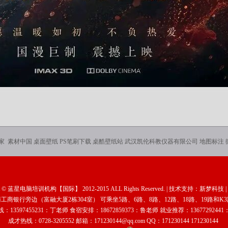
家
素材中国
桌面壁纸
PS笔刷下载
桌酷壁纸站
武汉凯伦科教仪器有限公司
地图标注
t ©
蓝星电脑培训机构【国际】
2012-2015 ALL Rights Reserved. | 技术支持：
新梦科技
|
商银行旁边（富融大厦2栋304室） 可乘坐5路、6路、8路、12路、18路、19路和
：13597455231：丁老师 食宿安排：18672859373：鲁老师 就业推荐：1367729244
成才热线：0728-3205552 邮箱：
171230144@qq.com
QQ：
171230144
171230144