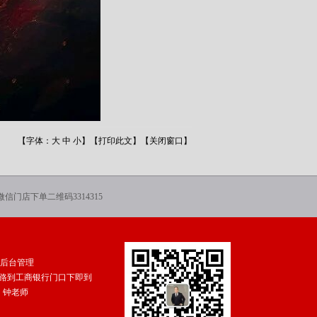
【字体：
大
中
小
】【
打印此文
】【
关闭窗口
】
微信门店下单二维码3314315
后台管理
K3路到工商银行门口下即到
1：钟老师