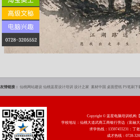
友情链接：
仙桃网站建设
仙桃蓝星设计培训
设计之家
素材中国
桌面壁纸
PS笔刷下
Copyright ©
蓝星电脑培训机构
学校地址：仙桃大道武商工商银行旁边（富融大厦2
求学热线：13597455231：丁老
成才热线：0728-320