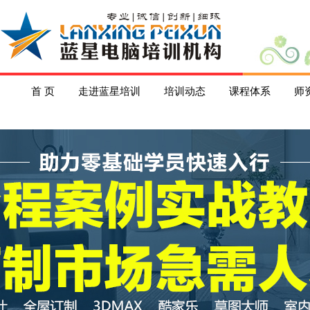
首 页
走进蓝星培训
培训动态
课程体系
师