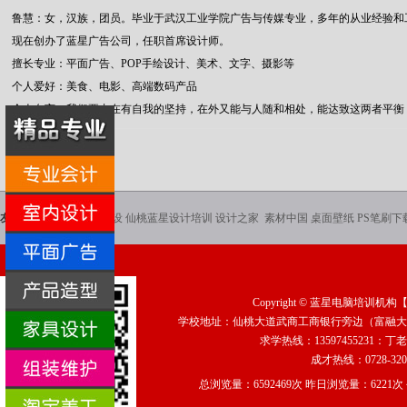
鲁慧：女，汉族，团员。毕业于武汉工业学院广告与传媒专业，多年的从业经验和
现在创办了蓝星广告公司，任职首席设计师。
擅长专业：平面广告、POP手绘设计、美术、文字、摄影等
个人爱好：美食、电影、高端数码产品
个人名言：我们要内在有自我的坚持，在外又能与人随和相处，能达致这两者平衡
友情链接：
仙桃网站建设
仙桃蓝星设计培训
设计之家
素材中国
桌面壁纸
PS笔刷下
Copyright ©
蓝星电脑培训机构
学校地址：仙桃大道武商工商银行旁边（富融大厦2
求学热线：13597455231：丁老
成才热线：0728-320
总浏览量：6592469次 昨日浏览量：6221