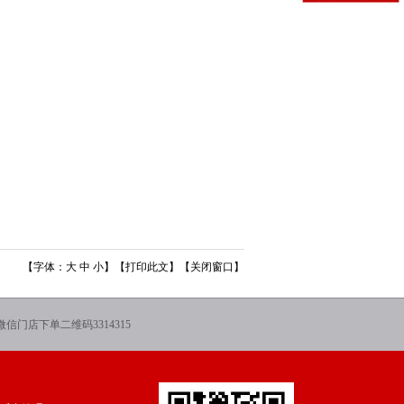
【字体：
大
中
小
】【
打印此文
】【
关闭窗口
】
微信门店下单二维码3314315