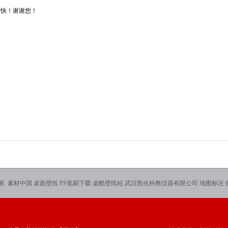
愉快！谢谢您！
家
素材中国
桌面壁纸
PS笔刷下载
桌酷壁纸站
武汉凯伦科教仪器有限公司
地图标注