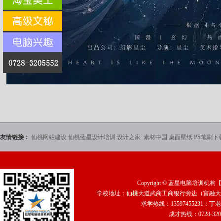
友情链接：
仙桃网站建设
仙桃蓝星设计培训
设计之家
素材中国
桌面壁纸
PS笔刷下
Copyright ©
蓝星电脑培训机构
学校地址：仙桃大道武商工商银行旁边（富融大厦2
求学热线：13597455231：丁老
成才热线：0728-320