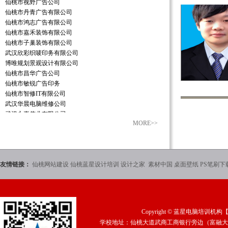
仙桃市视野广告公司
仙桃市丹青广告有限公司
仙桃市鸿志广告有限公司
仙桃市嘉禾装饰有限公司
仙桃市子巢装饰有限公司
武汉欣彩织唛印务有限公司
博唯规划景观设计有限公司
仙桃市昌华广告公司
仙桃市敏锐广告印务
仙桃市智修IT有限公司
武汉华晨电脑维修公司
武汉永嘉伟业有限公司
MORE>>
苏州市汇思人力资源公司
仙桃市楚天彩印有限公司
仙桃市影响传媒有限公司
仙桃市蓝星科技发展有限公司
友情链接：
仙桃网站建设
仙桃蓝星设计培训
设计之家
素材中国
桌面壁纸
PS笔刷下
江苏宗申三轮
广州星艺装饰公司
武汉嘉禾装饰公司
武汉匠人装饰公司
武汉万邦房产公司
Copyright ©
蓝星电脑培训机构
武汉雅庭装饰公司
学校地址：仙桃大道武商工商银行旁边（富融大厦2
武汉澳华装饰公司