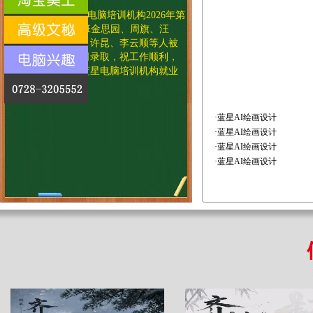
热烈庆祝蓝星电脑培训机构2026年
第
12期AI电商设计班金思园、周旗、汪
艳、丁一、陈诚、许昆、李云顺等人被
多家装饰设计公司录取，祝工作顺利，
生活快乐！
——
蓝星电脑培训机构就业
部！
·
蓝星AI绘画设计
·
蓝星AI绘画设计
·
蓝星AI绘画设计
·
蓝星AI绘画设计