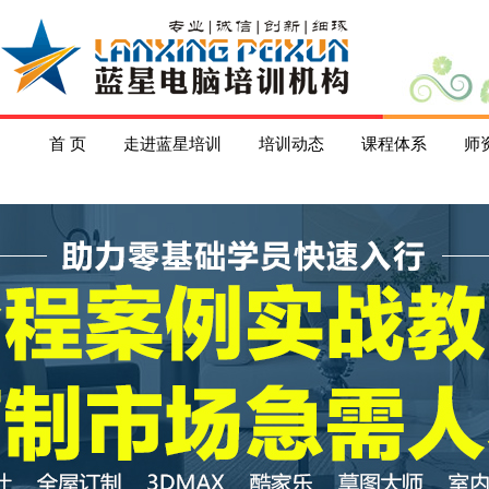
首 页
走进蓝星培训
培训动态
课程体系
师