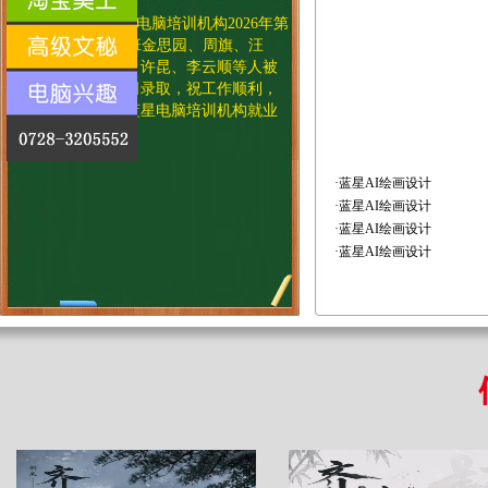
热烈庆祝蓝星电脑培训机构2026年
第
12期AI电商设计班金思园、周旗、汪
艳、丁一、陈诚、许昆、李云顺等人被
多家装饰设计公司录取，祝工作顺利，
生活快乐！
——
蓝星电脑培训机构就业
部！
·
蓝星AI绘画设计
·
蓝星AI绘画设计
·
蓝星AI绘画设计
·
蓝星AI绘画设计