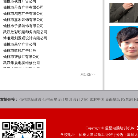
仙桃市视野广告公司
仙桃市丹青广告有限公司
仙桃市鸿志广告有限公司
仙桃市嘉禾装饰有限公司
仙桃市子巢装饰有限公司
武汉欣彩织唛印务有限公司
博唯规划景观设计有限公司
仙桃市昌华广告公司
仙桃市敏锐广告印务
仙桃市智修IT有限公司
武汉华晨电脑维修公司
武汉永嘉伟业有限公司
MORE>>
苏州市汇思人力资源公司
仙桃市楚天彩印有限公司
仙桃市影响传媒有限公司
仙桃市蓝星科技发展有限公司
友情链接：
仙桃网站建设
仙桃蓝星设计培训
设计之家
素材中国
桌面壁纸
PS笔刷下
江苏宗申三轮
广州星艺装饰公司
武汉嘉禾装饰公司
武汉匠人装饰公司
武汉万邦房产公司
Copyright ©
蓝星电脑培训机构
武汉雅庭装饰公司
学校地址：仙桃大道武商工商银行旁边（富融大厦2
武汉澳华装饰公司