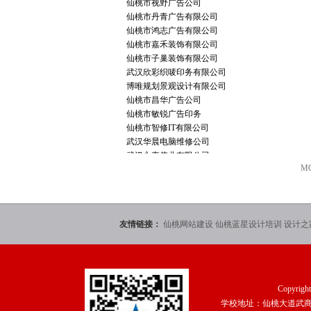
仙桃市视野广告公司
仙桃市丹青广告有限公司
仙桃市鸿志广告有限公司
仙桃市嘉禾装饰有限公司
仙桃市子巢装饰有限公司
武汉欣彩织唛印务有限公司
博唯规划景观设计有限公司
仙桃市昌华广告公司
仙桃市敏锐广告印务
仙桃市智修IT有限公司
武汉华晨电脑维修公司
武汉永嘉伟业有限公司
M
苏州市汇思人力资源公司
仙桃市楚天彩印有限公司
仙桃市影响传媒有限公司
仙桃市蓝星科技发展有限公司
友情链接：
仙桃网站建设
仙桃蓝星设计培训
设计之
江苏宗申三轮
广州星艺装饰公司
武汉嘉禾装饰公司
武汉匠人装饰公司
武汉万邦房产公司
Copyrigh
武汉雅庭装饰公司
学校地址：仙桃大道武商工
武汉澳华装饰公司