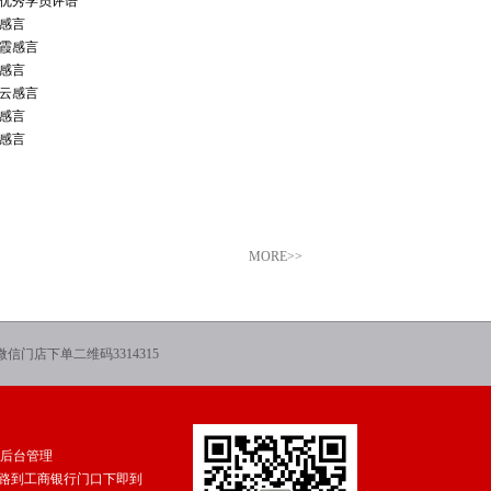
优秀学员评语
感言
霞感言
感言
云感言
感言
感言
MORE>>
微信门店下单二维码3314315
后台管理
K3路到工商银行门口下即到