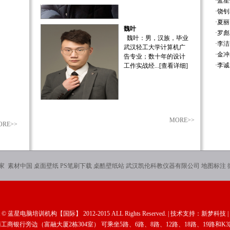
·
蓝星
魏叶
·
饶钊
魏叶：男，汉族，毕业
·
夏丽
武汉轻工大学计算机广
·
罗彪
告专业；数十年的设计
·
李洁
工作实战经...
[查看详细]
·
金冲
·
李诚
李盛
李盛：男，汉族，市优
秀团员，毕业于武汉纺
MORE>>
ORE>>
织大学计算机广告设计
与应用专业...
[查看详细]
家
素材中国
桌面壁纸
PS笔刷下载
桌酷壁纸站
武汉凯伦科教仪器有限公司
地图标注
丁伟
t ©
蓝星电脑培训机构【国际】
2012-2015 ALL Rights Reserved. | 技术支持：
新梦科技
|
丁伟：男，汉族，市优
秀团员，毕业于武汉纺
商银行旁边（富融大厦2栋304室） 可乘坐5路、6路、8路、12路、18路、19路和