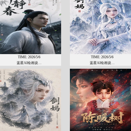
丁伟
TIME: 2026/5/6
TIME: 2026/5/6
丁伟：男，汉族，市优
蓝星AI绘画设…
蓝星AI绘画设…
秀团员，毕业于武汉纺
织大学计算机广告设计
与应用专业...
[查看详细]
钟飞羽
钟飞羽：男，汉族，团
员。毕业于仙桃市广播
电视大学计算机机械工
业设计专业...
[查看详细]